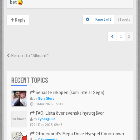
bet
Page
2
of
2
31 posts
Reply
1
2
Return to “Allmänt”
RECENT TOPICS
Senaste inköpen (som inte är Sega)
by
GoryGlory
30 Mar 2026, 15:08
FAQ: Lista över svenska hyrutgåvor
by
cyberguile
24 Dec 2025, 09:43
Otherworld's Mega Drive Hyrspel Countdown Tråd!
by
Otherworld