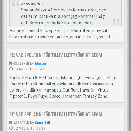
Axus wrote:
Spelar Valkyria Chronicles Remastered, och
det är minst lika bra som jag kommer ihåg
det. Kontrollen bökar lite ibland bara.
Har precis börjat köra spelet själv. Kontrollen är hyfsat
katastrof när du kör med tanken, annars gillar jag spelet.
Re: Vad spelar ni för tillfället? (Övrigt Sega)
#33297
by
Martin
30 Apr 2018, 09:45
Spelar Yakuza 6. Helt fantastiskt bra, gillar verkligen serien.
För retrofan så innehåller spelet arkadhallar som man kan
vandra in i, där kan man spela Out Run, Hang On, Virtua
Fighter 5, Puyo Puyo, Space Harrier och Fantasy Zone.
Re: Vad spelar ni för tillfället? (Övrigt Sega)
#33307
by
Gnaarkill
02 May 2018, 09:29