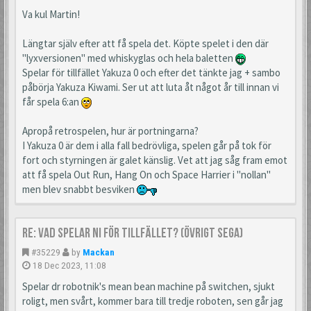
Va kul Martin!
Längtar själv efter att få spela det. Köpte spelet i den där
"lyxversionen" med whiskyglas och hela baletten
Spelar för tillfället Yakuza 0 och efter det tänkte jag + sambo
påbörja Yakuza Kiwami. Ser ut att luta åt något år till innan vi
får spela 6:an
Apropå retrospelen, hur är portningarna?
I Yakuza 0 är dem i alla fall bedrövliga, spelen går på tok för
fort och styrningen är galet känslig. Vet att jag såg fram emot
att få spela Out Run, Hang On och Space Harrier i "nollan"
men blev snabbt besviken
Re: Vad spelar ni för tillfället? (Övrigt Sega)
#35229
by
Mackan
18 Dec 2023, 11:08
Spelar dr robotnik's mean bean machine på switchen, sjukt
roligt, men svårt, kommer bara till tredje roboten, sen går jag