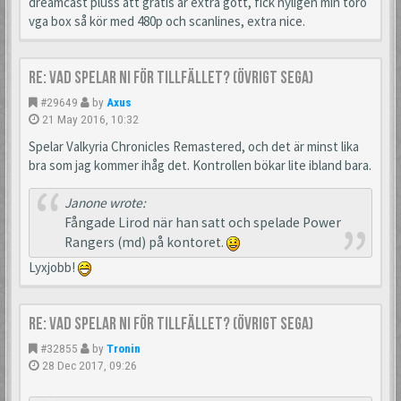
dreamcast pluss att gratis är extra gott, fick nyligen min toro
vga box så kör med 480p och scanlines, extra nice.
Re: Vad spelar ni för tillfället? (Övrigt Sega)
#29649
by
Axus
21 May 2016, 10:32
Spelar Valkyria Chronicles Remastered, och det är minst lika
bra som jag kommer ihåg det. Kontrollen bökar lite ibland bara.
Janone wrote:
Fångade Lirod när han satt och spelade Power
Rangers (md) på kontoret.
Lyxjobb!
Re: Vad spelar ni för tillfället? (Övrigt Sega)
#32855
by
Tronin
28 Dec 2017, 09:26