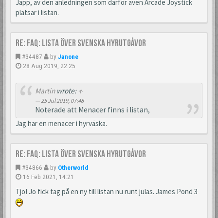
Japp, av den anledningen som därför även Arcade Joystick
platsar i listan.
Re: FAQ: Lista över svenska hyrutgåvor
#34487
by
Janone
28 Aug 2019, 22:25
Martin
wrote:
↑
25 Jul 2019, 07:48
Noterade att Menacer finns i listan,
Jag har en menacer i hyrväska.
Re: FAQ: Lista över svenska hyrutgåvor
#34866
by
Otherworld
16 Feb 2021, 14:21
Tjo! Jo fick tag på en ny till listan nu runt julas. James Pond 3