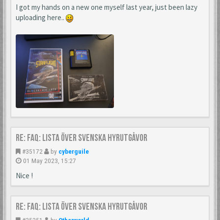
I got my hands on a new one myself last year, just been lazy
uploading here..
Re: FAQ: Lista över svenska hyrutgåvor
#35172
by
cyberguile
01 May 2023, 15:27
Nice !
Re: FAQ: Lista över svenska hyrutgåvor