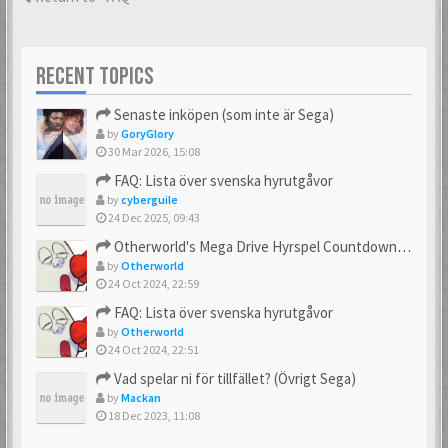
RECENT TOPICS
Senaste inköpen (som inte är Sega)
by
GoryGlory
30 Mar 2026, 15:08
FAQ: Lista över svenska hyrutgåvor
by
cyberguile
24 Dec 2025, 09:43
Otherworld's Mega Drive Hyrspel Countdown Tråd!
by
Otherworld
24 Oct 2024, 22:59
FAQ: Lista över svenska hyrutgåvor
by
Otherworld
24 Oct 2024, 22:51
Vad spelar ni för tillfället? (Övrigt Sega)
by
Mackan
18 Dec 2023, 11:08