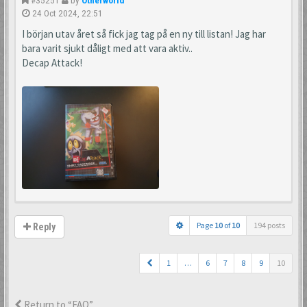
#35251
by
Otherworld
24 Oct 2024, 22:51
I början utav året så fick jag tag på en ny till listan! Jag har
bara varit sjukt dåligt med att vara aktiv..
Decap Attack!
Page
10
of
10
194 posts
Reply
1
…
6
7
8
9
10
Return to “FAQ”