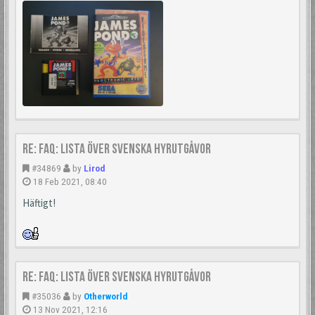
Re: FAQ: Lista över svenska hyrutgåvor
#34869
by
Lirod
18 Feb 2021, 08:40
Häftigt!
Re: FAQ: Lista över svenska hyrutgåvor
#35036
by
Otherworld
13 Nov 2021, 12:16