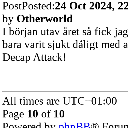
Re: FAQ: Lista över sven
Post
Posted:
10 Apr 2023, 1
by
cyberguile
A finnish collector posted 