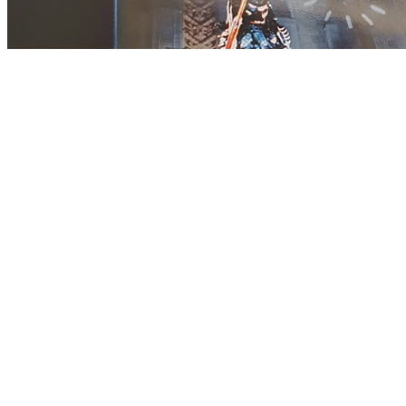
Re: FAQ: Lista över sven
Post
Posted:
18 Feb 2021, 0
by
Lirod
Häftigt!