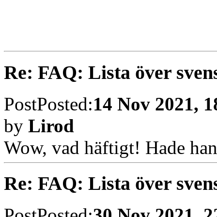
Re: FAQ: Lista över sven
Post
Posted:
13 Nov 2021, 1
by
Otherworld
Tjo! Lyckas jaga ifatt ännu e
Sjukt kul att man ännu kan
Dök upp på marketplace på
kontakta säljaren på alla sät