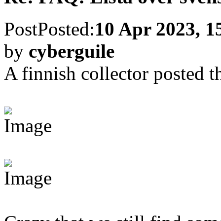
Re: FAQ: Lista över sven
Post
Posted:
14 Nov 2021, 1
by
Lirod