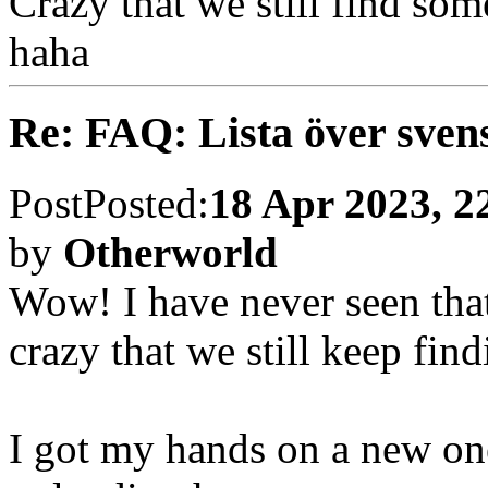
Wow, vad häftigt! Hade han 
Re: FAQ: Lista över sven
Post
Posted:
30 Nov 2021, 2
by
Otherworld
Köpte 4 andra hyrspel uta
Annars var det bara random
Re: FAQ: Lista över sven
Post
Posted:
04 Mar 2022, 2