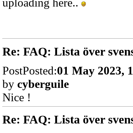
by
Otherworld
Tjo! Fick tag på ännu en ny 
sedan! Fire Shark!
Re: FAQ: Lista över sven
Post
Posted:
29 Mar 2022, 1
by
Lirod
Snyggt!