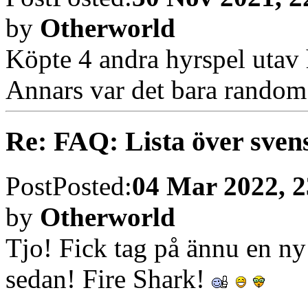
utvägen var att söka upp per
Vilket jag gjorde till sist o
legat i en låda i över 20 år 