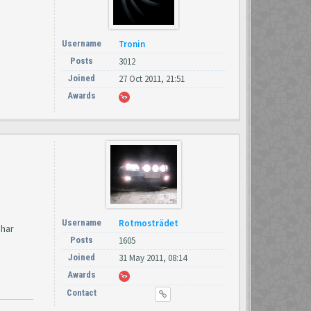
Username
Tronin
Posts
3012
Joined
27 Oct 2011, 21:51
Awards
Username
Rotmosträdet
 har
Posts
1605
Joined
31 May 2011, 08:14
Awards
Contact