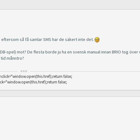
 eftersom så få samlar SMS har de säkert inte det.
a (DB-spel) mot? De flesta borde ju ha en svensk manual innan BRIO tog över 
 tid månntro?
nclick="window.open(this.href);return false;
ick="window.open(this.href);return false;