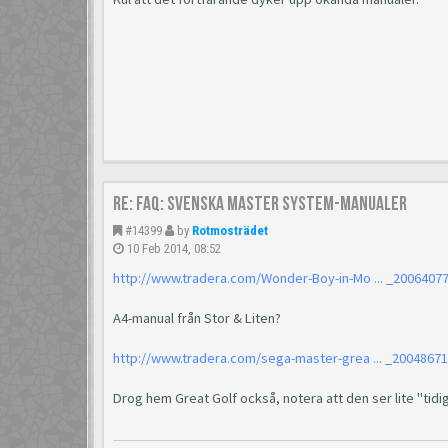
Re: FAQ: Svenska Master System-manualer
#14399
by
Rotmosträdet
10 Feb 2014, 08:52
http://www.tradera.com/Wonder-Boy-in-Mo ... _2006407
A4-manual från Stor & Liten?
http://www.tradera.com/sega-master-grea ... _2004867
Drog hem Great Golf också, notera att den ser lite "tidig 