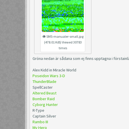
SMS-manualer-small.jpg
(478.01 KiB) Viewed 30783
times
Gröna nedan är sådana som ej finns upptagna i förstainl
Alex Kidd in Miracle World
Poseidon Wars 3-D
ThunderBlade
SpellCaster
Altered Beast
Bomber Raid
Cyborg Hunter
R-Type
Captain Silver
Rambo III
My Hero