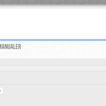
MANUALER
h