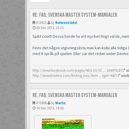
Re: FAQ: Svenska Master System-manualer
#13623
by
Rotmosträdet
03 Dec 2013, 23:25
Sjukt coolt! Dessa borde ha ett mycket högt värde, men
Finns det någon utgivningslista man kan kolla alla tidig
med 8 språk på spelen. Eller var det redan under Dennis
http://www.facebook.com/pages/NES-XX-SC ... 1644701875
" o
http://www.tradera.com/finding.mvc/item ... tgnr=44273
" oncl
Re: FAQ: Svenska Master System-manualer
#13898
by
Martin
30 Dec 2013, 18:00