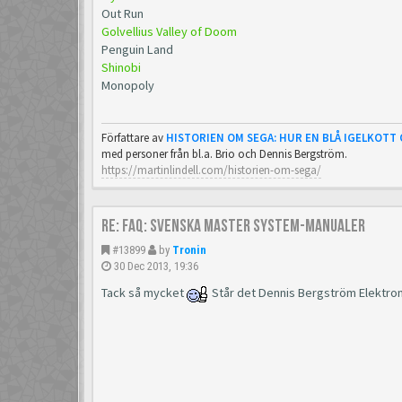
Out Run
Golvellius Valley of Doom
Penguin Land
Shinobi
Monopoly
Författare av
HISTORIEN OM SEGA: HUR EN BLÅ IGELKOTT
med personer från bl.a. Brio och Dennis Bergström.
https://martinlindell.com/historien-om-sega/
Re: FAQ: Svenska Master System-manualer
#13899
by
Tronin
30 Dec 2013, 19:36
Tack så mycket
Står det Dennis Bergström Elektro