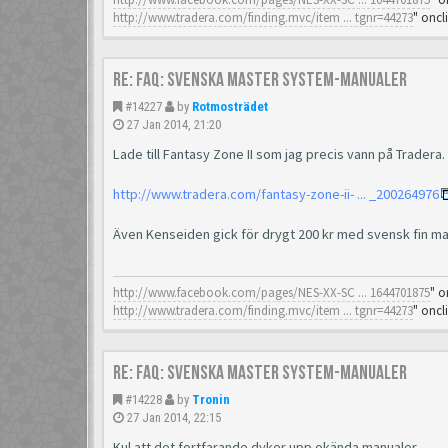
http://www.tradera.com/finding.mvc/item ... tgnr=44273
" oncl
Re: FAQ: Svenska Master System-manualer
#14227
by
Rotmosträdet
27 Jan 2014, 21:20
Lade till Fantasy Zone II som jag precis vann på Tradera.
http://www.tradera.com/fantasy-zone-ii- ... _200264976
Även Kenseiden gick för drygt 200 kr med svensk fin ma
http://www.facebook.com/pages/NES-XX-SC ... 1644701875
" o
http://www.tradera.com/finding.mvc/item ... tgnr=44273
" oncl
Re: FAQ: Svenska Master System-manualer
#14228
by
Tronin
27 Jan 2014, 22:15
Kul att det fortfarande dyker upp okända manualer.