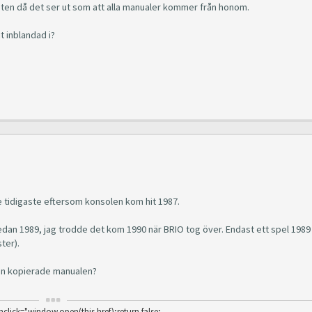
osten då det ser ut som att alla manualer kommer från honom.
t inblandad i?
 de tidigaste eftersom konsolen kom hit 1987.
 redan 1989, jag trodde det kom 1990 när BRIO tog över. Endast ett spel 1989
ter).
den kopierade manualen?
nclick="window.open(this.href);return false;