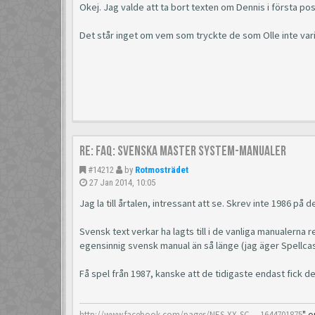
Okej. Jag valde att ta bort texten om Dennis i första p
Det står inget om vem som tryckte de som Olle inte vari
Re: FAQ: Svenska Master System-manualer
#14212
by
Rotmosträdet
27 Jan 2014, 10:05
Jag la till årtalen, intressant att se. Skrev inte 1986 på
Svensk text verkar ha lagts till i de vanliga manualerna
egensinnig svensk manual än så länge (jag äger Spellcas
Få spel från 1987, kanske att de tidigaste endast fick 
http://www.facebook.com/pages/NES-XX-SC ... 1644701875
" o