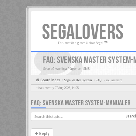
SEGALOVERS
Forumet för dig som älskar Sega!
FAQ: SVENSKA MASTER SYSTEM-
Svar på vanliga frågor om SMS
Board index
Sega Master System
FAQ
« You are here
It is currently 07 Aug 2026, 14:05
FAQ: SVENSKA MASTER SYSTEM-MANUALER
Searc
Reply