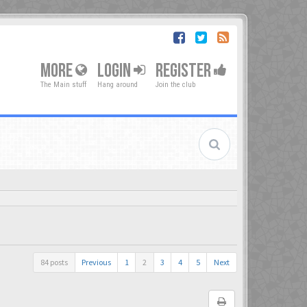
MORE
LOGIN
REGISTER
The Main stuff
Hang around
Join the club
84 posts
Previous
1
2
3
4
5
Next